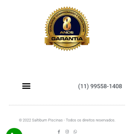
(11) 99558-1408
Piscinas de Fibra
© 2022 Saltibum Piscinas - Todos os direitos reservados.
F
I
W