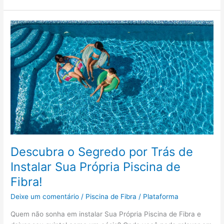
Descubra
o
Segredo
por
Trás
de
Instalar
Sua
Própria
Piscina
de
Fibra!
Descubra o Segredo por Trás de
Instalar Sua Própria Piscina de
Fibra!
Deixe um comentário
/
Piscina de Fibra
/
Plataforma
Quem não sonha em instalar Sua Própria Piscina de Fibra e