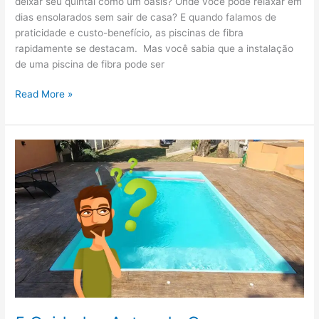
deixar seu quintal como um oásis? Onde você pode relaxar em
dias ensolarados sem sair de casa? E quando falamos de
praticidade e custo-benefício, as piscinas de fibra
rapidamente se destacam. Mas você sabia que a instalação
de uma piscina de fibra pode ser
Read More »
5
Cuidados
Antes
de
Comprar
Piscina
de
Fibra