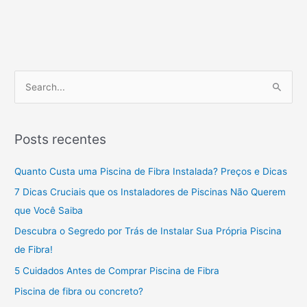
P
e
s
Posts recentes
q
u
Quanto Custa uma Piscina de Fibra Instalada? Preços e Dicas
i
7 Dicas Cruciais que os Instaladores de Piscinas Não Querem
s
que Você Saiba
a
Descubra o Segredo por Trás de Instalar Sua Própria Piscina
r
de Fibra!
p
5 Cuidados Antes de Comprar Piscina de Fibra
o
Piscina de fibra ou concreto?
r