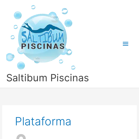
Ir
Men
para
o
princ
conteúdo
Saltibum Piscinas
Plataforma