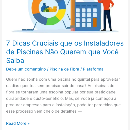
Piscinas
Não
Querem
que
Você
Saiba
7 Dicas Cruciais que os Instaladores
de Piscinas Não Querem que Você
Saiba
Deixe um comentário
/
Piscina de Fibra
/
Plataforma
Quem não sonha com uma piscina no quintal para aproveitar
os dias quentes sem precisar sair de casa? As piscinas de
fibra se tornaram uma escolha popular por sua praticidade,
durabilidade e custo-benefício. Mas, se você já começou a
procurar empresas para a instalação, pode ter percebido que
esse processo vem cheio de detalhes —
Read More »