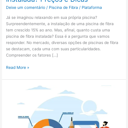
Deixe um comentário
/
Piscina de Fibra
/
Plataforma
Já se imaginou relaxando em sua própria piscina?
Surpreendentemente, a instalação de uma piscina de fibra
tem crescido 15% ao ano. Mas, afinal, quanto custa uma
piscina de fibra instalada? Essa é a pergunta que vamos
responder. No mercado, diversas opções de piscinas de fibra
se destacam, cada uma com suas particularidades.
Compreender os fatores […]
Read More »
7
Dicas
Cruciais
que
os
Instaladores
de