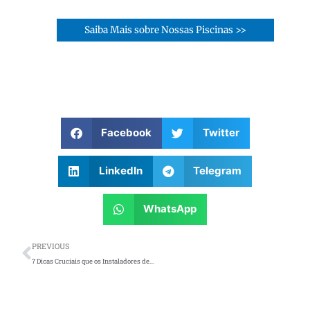
Saiba Mais sobre Nossas Piscinas >>
Facebook
Twitter
LinkedIn
Telegram
WhatsApp
Prev
PREVIOUS
7 Dicas Cruciais que os Instaladores de Piscinas Não Querem que Você Saiba