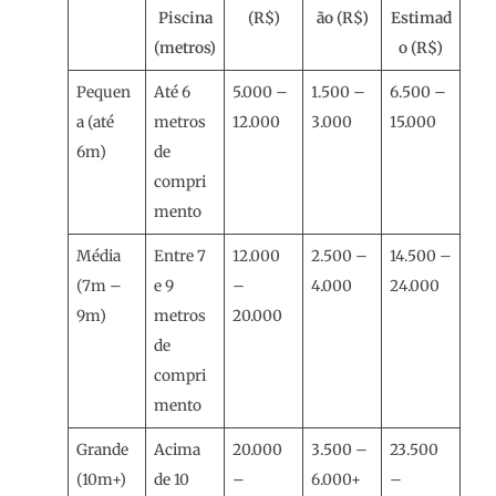
Piscina
(R$)
ão (R$)
Estimad
(metros)
o (R$)
Pequen
Até 6
5.000 –
1.500 –
6.500 –
a (até
metros
12.000
3.000
15.000
6m)
de
compri
mento
Média
Entre 7
12.000
2.500 –
14.500 –
(7m –
e 9
–
4.000
24.000
9m)
metros
20.000
de
compri
mento
Grande
Acima
20.000
3.500 –
23.500
(10m+)
de 10
–
6.000+
–