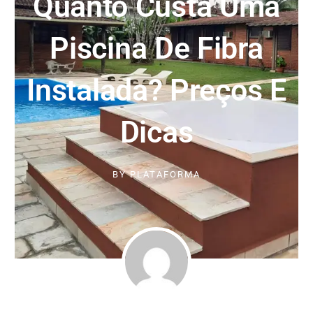
Quanto Custa Uma
Piscina De Fibra
Instalada? Preços E
Dicas
BY
PLATAFORMA