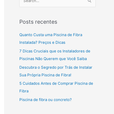
P
e
s
Posts recentes
q
u
Quanto Custa uma Piscina de Fibra
i
Instalada? Preços e Dicas
s
7 Dicas Cruciais que os Instaladores de
a
Piscinas Não Querem que Você Saiba
r
Descubra o Segredo por Trás de Instalar
p
Sua Própria Piscina de Fibra!
o
5 Cuidados Antes de Comprar Piscina de
r
Fibra
:
Piscina de fibra ou concreto?